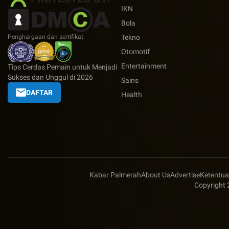
IKN
Bola
Penghargaan dan sertifikat:
Tekno
Otomotif
Entertainment
Tips Cerdas Pemain untuk Menjadi
Sukses dan Unggul di 2026
Sains
DAFTAR
Health
Kabar Palmerah
About Us
Advertise
Ketentu
Copyright 