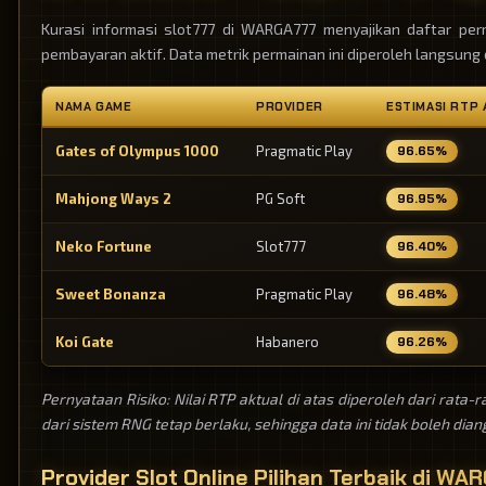
Kurasi informasi slot777 di WARGA777 menyajikan daftar per
pembayaran aktif. Data metrik permainan ini diperoleh langsung d
NAMA GAME
PROVIDER
ESTIMASI RTP
Gates of Olympus 1000
Pragmatic Play
96.65%
Mahjong Ways 2
PG Soft
96.95%
Neko Fortune
Slot777
96.40%
Sweet Bonanza
Pragmatic Play
96.48%
Koi Gate
Habanero
96.26%
Pernyataan Risiko: Nilai RTP aktual di atas diperoleh dari rata
dari sistem RNG tetap berlaku, sehingga data ini tidak boleh d
Provider Slot Online Pilihan Terbaik di WA