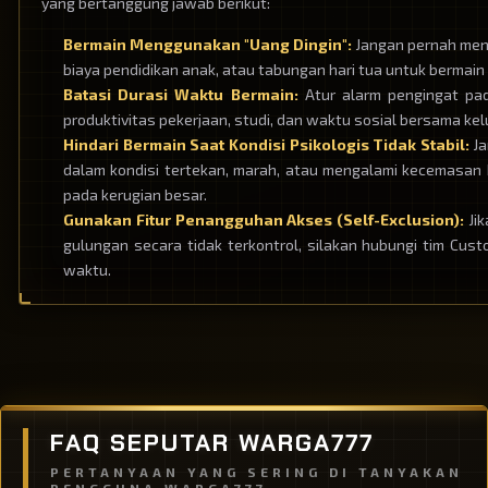
yang bertanggung jawab berikut:
Bermain Menggunakan "Uang Dingin":
Jangan pernah meny
biaya pendidikan anak, atau tabungan hari tua untuk bermain 
Batasi Durasi Waktu Bermain:
Atur alarm pengingat pad
produktivitas pekerjaan, studi, dan waktu sosial bersama kel
Hindari Bermain Saat Kondisi Psikologis Tidak Stabil:
Ja
dalam kondisi tertekan, marah, atau mengalami kecemasan b
pada kerugian besar.
Gunakan Fitur Penangguhan Akses (Self-Exclusion):
Jik
gulungan secara tidak terkontrol, silakan hubungi tim C
waktu.
FAQ SEPUTAR WARGA777
PERTANYAAN YANG SERING DI TANYAKAN