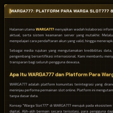
WARGA777: PLATFORM PARA WARGA SLOT777 
Halaman utama
WARGA777
menyajikan wadah kolaborasi informa
aktual, serta sistem keamanan server yang mutakhir. Melal
mempelajari cara pendaftaran akun yang valid, hingga menerapk
Sebagai media rujukan yang mengutamakan kredibilitas data,
pengembang bersertifikasi internasional. Kami membantu menya
transparan bagi seluruh pengguna dewasa.
Apa Itu WARGA777 dan Platform Para Warg
WARGA777 adalah platform komunitas terintegrasi yang diranc
meninjau performa permainan slot online. Platform ini menguta
tanpa dasar data.
Konsep "Warga Slot777" di WARGA777 merujuk pada ekosistem k
digital. Alih-alih bermain secara terisolasi, para pengguna 