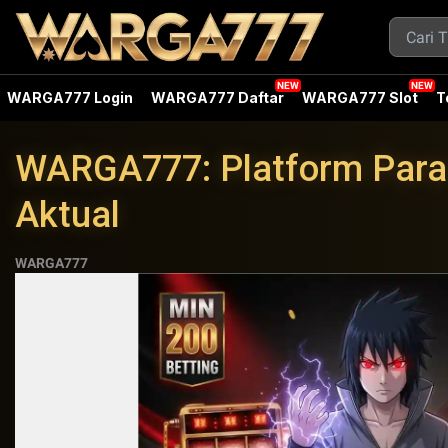
WARGA777 Login
WARGA777 Daftar
WARGA777 Slot
T
WARGA777: Platform Para 
Aktual
WARGA777