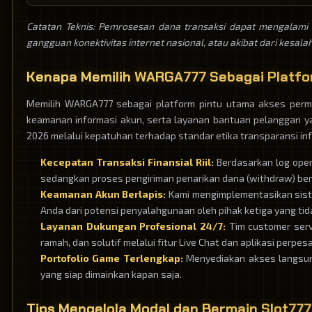
Catatan Teknis: Pemrosesan dana transaksi dapat mengalami 
gangguan konektivitas internet nasional, atau akibat dari kesal
Kenapa Memilih WARGA777 Sebagai Platfor
Memilih WARGA777 sebagai platform pintu utama akses permai
keamanan informasi akun, serta layanan bantuan pelanggan yan
2026 melalui kepatuhan terhadap standar etika transparansi inf
Kecepatan Transaksi Finansial Riil:
Berdasarkan log oper
sedangkan proses pengiriman penarikan dana (withdraw) berk
Keamanan Akun Berlapis:
Kami mengimplementasikan siste
Anda dari potensi penyalahgunaan oleh pihak ketiga yang ti
Layanan Dukungan Profesional 24/7:
Tim customer serv
ramah, dan solutif melalui fitur Live Chat dan aplikasi perpes
Portofolio Game Terlengkap:
Menyediakan akses langsung 
yang siap dimainkan kapan saja.
Tips Mengelola Modal dan Bermain Slot77