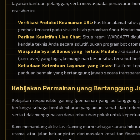
layanan bantuan pelanggan, serta mewaspadai penawaran bonus 
era siber ini.
Verifikasi Protokol Keamanan URL:
Pastikan alamat situs 
gembok terkunci pada sisi kiri bilah peramban Anda. Hindar
Periksa Keaktifan Live Chat:
Situs resmi WARGA777 diduk
kendala teknis Anda secara solutif, bukan program bot otom
Waspadai Syarat Bonus yang Terlalu Mudah:
Jika suatu
(turn-over) yang logis, kemungkinan besar situs tersebut b
Ketiadaan Ketentuan Layanan yang Jelas:
Platform tep
panduan bermain yang bertanggung jawab secara transparan
Kebijakan Permainan yang Bertanggung J
Kebijakan responsible gaming (permainan yang bertanggung 
berfungsi sebagai bentuk hiburan yang aman, sehat, dan terk
serta tidak menggunakan dana kebutuhan pokok untuk keperlua
Kami memandang aktivitas iGaming murni sebagai sarana hibura
utama, atau jalan keluar pintas dari masalah kesulitan finans