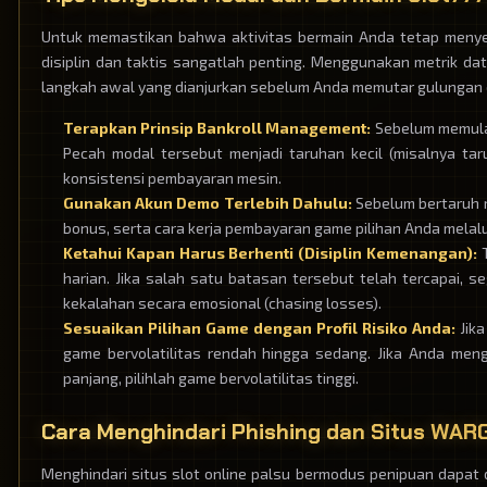
Untuk memastikan bahwa aktivitas bermain Anda tetap menyen
disiplin dan taktis sangatlah penting. Menggunakan metrik data
langkah awal yang dianjurkan sebelum Anda memutar gulungan 
Terapkan Prinsip Bankroll Management:
Sebelum memulai
Pecah modal tersebut menjadi taruhan kecil (misalnya ta
konsistensi pembayaran mesin.
Gunakan Akun Demo Terlebih Dahulu:
Sebelum bertaruh m
bonus, serta cara kerja pembayaran game pilihan Anda melalu
Ketahui Kapan Harus Berhenti (Disiplin Kemenangan):
T
harian. Jika salah satu batasan tersebut telah tercapai, s
kekalahan secara emosional (chasing losses).
Sesuaikan Pilihan Game dengan Profil Risiko Anda:
Jika
game bervolatilitas rendah hingga sedang. Jika Anda me
panjang, pilihlah game bervolatilitas tinggi.
Cara Menghindari Phishing dan Situs WAR
Menghindari situs slot online palsu bermodus penipuan dapat 