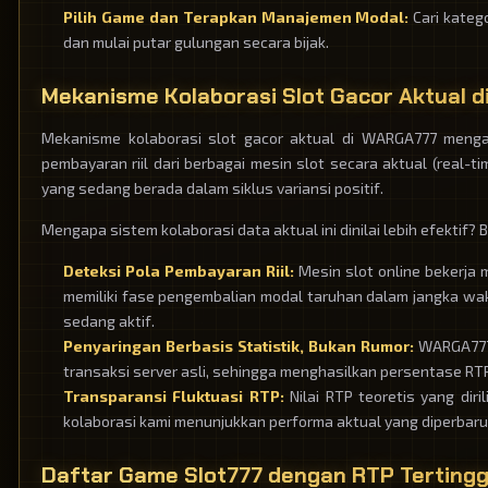
Pilih Game dan Terapkan Manajemen Modal:
Cari katego
dan mulai putar gulungan secara bijak.
Mekanisme Kolaborasi Slot Gacor Aktual 
Mekanisme kolaborasi slot gacor aktual di WARGA777 menga
pembayaran riil dari berbagai mesin slot secara aktual (real-t
yang sedang berada dalam siklus variansi positif.
Mengapa sistem kolaborasi data aktual ini dinilai lebih efektif? 
Deteksi Pola Pembayaran Riil:
Mesin slot online bekerja
memiliki fase pengembalian modal taruhan dalam jangka wa
sedang aktif.
Penyaringan Berbasis Statistik, Bukan Rumor:
WARGA777 
transaksi server asli, sehingga menghasilkan persentase R
Transparansi Fluktuasi RTP:
Nilai RTP teoretis yang diri
kolaborasi kami menunjukkan performa aktual yang diperbaru
Daftar Game Slot777 dengan RTP Tertinggi 