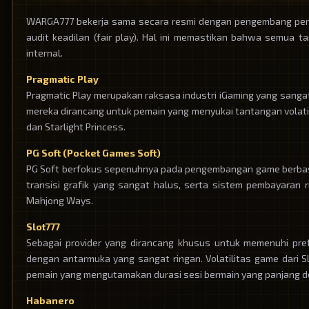
WARGA777 bekerja sama secara resmi dengan pengembang perang
audit keadilan (fair play). Hal ini memastikan bahwa semua ta
internal.
Pragmatic Play
Pragmatic Play merupakan raksasa industri iGaming yang sangat 
mereka dirancang untuk pemain yang menyukai tantangan volatili
dan Starlight Princess.
PG Soft (Pocket Games Soft)
PG Soft berfokus sepenuhnya pada pengembangan game berbasis v
transisi grafik yang sangat halus, serta sistem pembayaran r
Mahjong Ways.
Slot777
Sebagai provider yang dirancang khusus untuk memenuhi pref
dengan antarmuka yang sangat ringan. Volatilitas game dari S
pemain yang mengutamakan durasi sesi bermain yang panjang de
Habanero