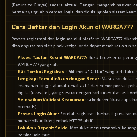
(Return to Player) secara aktual. Dengan mengombinasikan d
bermain yang lebih cerdas, logis, dan didukung oleh sistem keam
Cara Daftar dan Login Akun di WARGA777
Proses registrasi dan login melalui platform WARGA777 dikem
disalahgunakan oleh pihak ketiga. Anda dapat membuat akun ba
Akses Tautan Resmi WARGA777:
Buka browser di perangk
WARGA777 yang sah.
Klik Tombol Registrasi:
Pilih menu "Daftar" yang terletak d
Lengkapi Formulir Akun dengan Benar:
Masukkan detail id
keamanan tinggi; alamat email aktif dan nomor ponsel pri
digital (e-wallet) yang sesuai dengan kartu identitas asli And
Selesaikan Validasi Keamanan:
Isi kode verifikasi captc
otomatis).
Proses Login Akun:
Setelah registrasi berhasil, gunakan
menampilkan ikon gembok HTTPS aktif.
Lakukan Deposit Saldo:
Masuk ke menu transaksi keuangan,
nominal minimum.