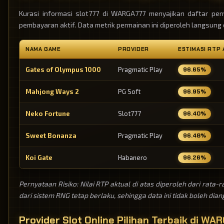
Kurasi informasi slot777 di WARGA777 menyajikan daftar per
pembayaran aktif. Data metrik permainan ini diperoleh langsung d
NAMA GAME
PROVIDER
ESTIMASI RTP
Gates of Olympus 1000
Pragmatic Play
96.65%
Mahjong Ways 2
PG Soft
96.95%
Neko Fortune
Slot777
96.40%
Sweet Bonanza
Pragmatic Play
96.48%
Koi Gate
Habanero
96.26%
Pernyataan Risiko: Nilai RTP aktual di atas diperoleh dari rata
dari sistem RNG tetap berlaku, sehingga data ini tidak boleh d
Provider Slot Online Pilihan Terbaik di WA