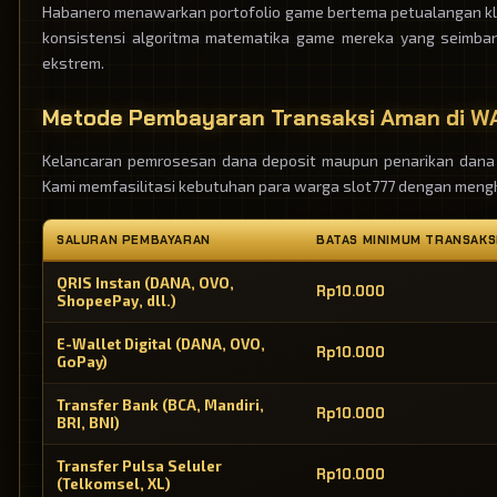
Habanero menawarkan portofolio game bertema petualangan klasi
konsistensi algoritma matematika game mereka yang seimban
ekstrem.
Metode Pembayaran Transaksi Aman di 
Kelancaran pemrosesan dana deposit maupun penarikan dana (w
Kami memfasilitasi kebutuhan para warga slot777 dengan mengh
SALURAN PEMBAYARAN
BATAS MINIMUM TRANSAKS
QRIS Instan (DANA, OVO,
Rp10.000
ShopeePay, dll.)
E-Wallet Digital (DANA, OVO,
Rp10.000
GoPay)
Transfer Bank (BCA, Mandiri,
Rp10.000
BRI, BNI)
Transfer Pulsa Seluler
Rp10.000
(Telkomsel, XL)