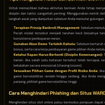
Untuk memastikan bahwa aktivitas bermain Anda tetap menyen
disiplin dan taktis sangatlah penting. Menggunakan metrik data
langkah awal yang dianjurkan sebelum Anda memutar gulungan 
Terapkan Prinsip Bankroll Management:
Sebelum memulai
Pecah modal tersebut menjadi taruhan kecil (misalnya ta
konsistensi pembayaran mesin.
Gunakan Akun Demo Terlebih Dahulu:
Sebelum bertaruh m
bonus, serta cara kerja pembayaran game pilihan Anda melalu
Ketahui Kapan Harus Berhenti (Disiplin Kemenangan):
T
harian. Jika salah satu batasan tersebut telah tercapai, s
kekalahan secara emosional (chasing losses).
Sesuaikan Pilihan Game dengan Profil Risiko Anda:
Jika
game bervolatilitas rendah hingga sedang. Jika Anda me
panjang, pilihlah game bervolatilitas tinggi.
Cara Menghindari Phishing dan Situs WAR
Menghindari situs slot online palsu bermodus penipuan dapat 