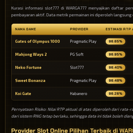
Kurasi informasi slot777 di WARGA777 menyajikan daftar per
pembayaran aktif. Data metrik permainan ini diperoleh langsung d
NAMA GAME
PROVIDER
ESTIMASI RTP
Gates of Olympus 1000
Pragmatic Play
96.65%
Mahjong Ways 2
PG Soft
96.95%
Neko Fortune
Slot777
96.40%
Sweet Bonanza
Pragmatic Play
96.48%
Koi Gate
Habanero
96.26%
Pernyataan Risiko: Nilai RTP aktual di atas diperoleh dari rata
dari sistem RNG tetap berlaku, sehingga data ini tidak boleh d
Provider Slot Online Pilihan Terbaik di WA