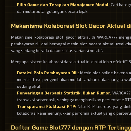
Pilih Game dan Terapkan Manajemen Modal:
Cari katego
dan mulai putar gulungan secara bijak.
Mekanisme Kolaborasi Slot Gacor Aktual 
Mekanisme kolaborasi slot gacor aktual di WARGA777 menga
pembayaran riil dari berbagai mesin slot secara aktual (real-t
yang sedang berada dalam siklus variansi positif.
Mengapa sistem kolaborasi data aktual ini dinilai lebih efektif? 
Deteksi Pola Pembayaran Riil:
Mesin slot online bekerja
memiliki fase pengembalian modal taruhan dalam jangka wa
sedang aktif.
Penyaringan Berbasis Statistik, Bukan Rumor:
WARGA777 
transaksi server asli, sehingga menghasilkan persentase R
Transparansi Fluktuasi RTP:
Nilai RTP teoretis yang diri
kolaborasi kami menunjukkan performa aktual yang diperbaru
Daftar Game Slot777 dengan RTP Tertinggi 