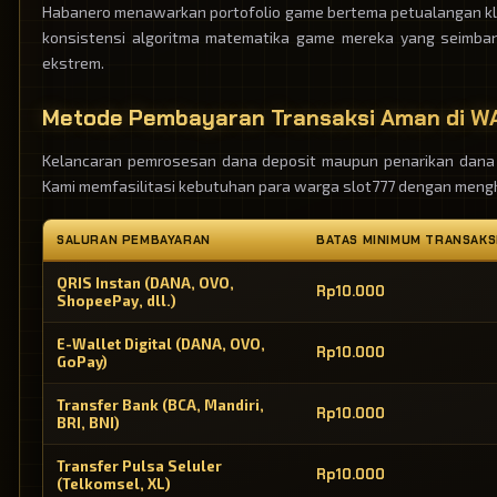
Habanero menawarkan portofolio game bertema petualangan klasi
konsistensi algoritma matematika game mereka yang seimban
ekstrem.
Metode Pembayaran Transaksi Aman di 
Kelancaran pemrosesan dana deposit maupun penarikan dana (w
Kami memfasilitasi kebutuhan para warga slot777 dengan mengh
SALURAN PEMBAYARAN
BATAS MINIMUM TRANSAKS
QRIS Instan (DANA, OVO,
Rp10.000
ShopeePay, dll.)
E-Wallet Digital (DANA, OVO,
Rp10.000
GoPay)
Transfer Bank (BCA, Mandiri,
Rp10.000
BRI, BNI)
Transfer Pulsa Seluler
Rp10.000
(Telkomsel, XL)