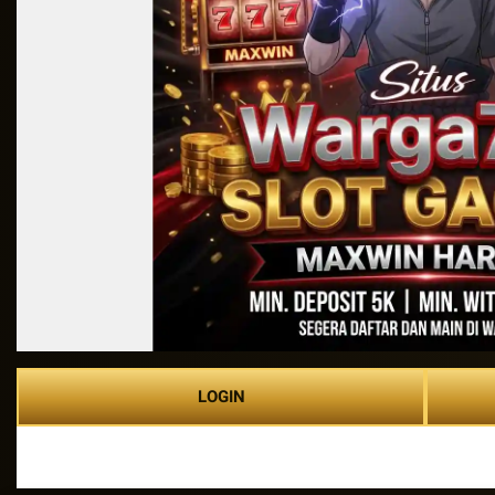
LOGIN