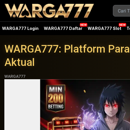
WARGA777 Login
WARGA777 Daftar
WARGA777 Slot
T
WARGA777: Platform Para 
Aktual
WARGA777