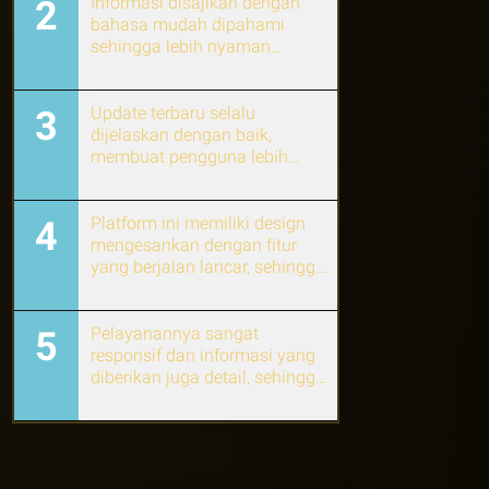
Informasi disajikan dengan
2
bahasa mudah dipahami
sehingga lebih nyaman
dibaca dan tidak
membingungkan.
Update terbaru selalu
3
dijelaskan dengan baik,
membuat pengguna lebih
mudah mengikuti
perkembangan setiap
permainan yang ada.
Platform ini memiliki design
4
mengesankan dengan fitur
yang berjalan lancar, sehingga
pengalaman pengguna terasa
lebih nyaman.
Pelayanannya sangat
5
responsif dan informasi yang
diberikan juga detail, sehingga
membantu pengguna
mendapatkan jawaban yang
dibutuhkan.