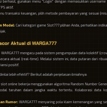
si berhasil, gunakan menu "Login" dengan memasukkan username d
S aktif.
u transaksi keuangan, pilih metode pembayaran yang sesuai (misal
n Modal:
Cari kategori game Slot777 pilihan Anda, perhatikan indik
jak.
acor Aktual di WARGA777
di WARGA777 mengacu pada sistem pengumpulan data kolektif (cr
ecara aktual (real-time). Melalui sistem ini, data putaran dari ri
nsi positif.
nilai lebih efektif? Berikut adalah penjelasan ilmiahnya:
slot online bekerja menggunakan algoritma Random Number Generat
odal taruhan dalam jangka waktu tertentu. Kolaborasi data 
kan Rumor:
WARGA777 menyaring pola klaim kemenangan yang ser