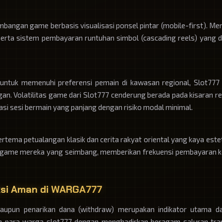
angan game berbasis visualisasi ponsel pintar (mobile-first). Mer
, serta sistem pembayaran runtuhan simbol (cascading reels) yang 
 untuk memenuhi preferensi pemain di kawasan regional, Slot777
n. Volatilitas game dari Slot777 cenderung berada pada kisaran r
si sesi bermain yang panjang dengan risiko modal minimal.
ma petualangan klasik dan cerita rakyat oriental yang kaya estet
a game mereka yang seimbang, memberikan frekuensi pembayaran 
si Aman di WARGA777
pun penarikan dana (withdraw) merupakan indikator utama dari k
n para warga slot777 dengan menghadirkan beragam saluran tran