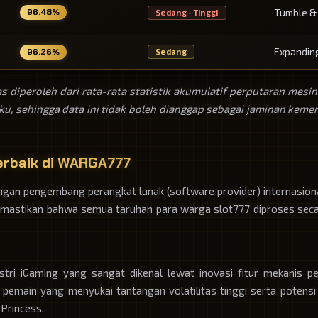
96.48%
Tumble &
Sedang - Tinggi
Expanding
96.26%
Sedang
tas diperoleh dari rata-rata statistik akumulatif perputaran mesi
ku, sehingga data ini tidak boleh dianggap sebagai jaminan kem
Terbaik di WARGA777
an pengembang perangkat lunak (software provider) internasiona
i memastikan bahwa semua taruhan para warga slot777 diproses secar
ri iGaming yang sangat dikenal lewat inovasi fitur mekanis pen
pemain yang menyukai tantangan volatilitas tinggi serta potensi 
 Princess.