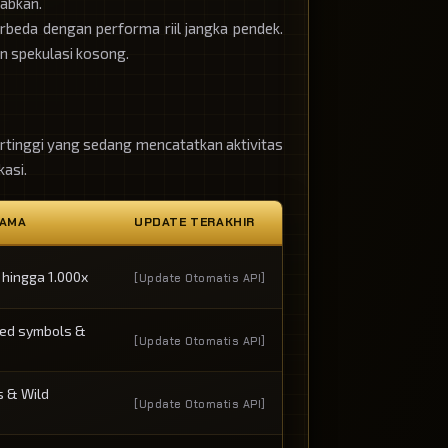
wabkan.
erbeda dengan performa riil jangka pendek.
n spekulasi kosong.
rtinggi yang sedang mencatatkan aktivitas
kasi.
TAMA
UPDATE TERAKHIR
r hingga 1.000x
[Update Otomatis API]
ted symbols &
[Update Otomatis API]
s & Wild
[Update Otomatis API]