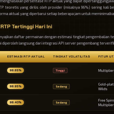
ga menghasilkan persentase RTP aktual yang dapat dipertanggungja
TP teoretis yang dirilis oleh provider (misalnya 96%) sering kali b
orma aktual yang diperbarui setiap beberapa jam untuk meminimalka
TP Tertinggi Hari Ini
yajikan daftar permainan dengan estimasi tingkat pengembalian te
i diperoleh langsung dari integrasi API server pengembang terverifi
ESTIMASI RTP AKTUAL
TINGKAT VOLATILITAS
FITUR U
96.65%
Multiplie
Tinggi
Gold-pla
96.95%
Sedang
Wilds
Free Spin
96.40%
Sedang
Multiplier