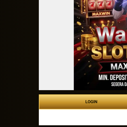
LOGIN