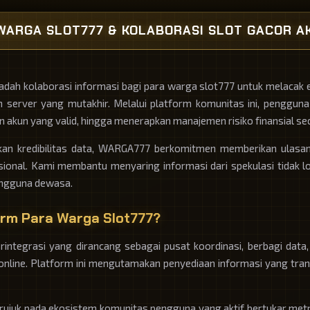
WARGA SLOT777 & KOLABORASI SLOT GACOR A
dah kolaborasi informasi bagi para warga slot777 untuk melacak 
n server yang mutakhir. Melalui platform komunitas ini, pengg
an akun yang valid, hingga menerapkan manajemen risiko finansial s
n kredibilitas data, WARGA777 berkomitmen memberikan ulasan ob
sional. Kami membantu menyaring informasi dari spekulasi tidak 
engguna dewasa.
orm Para Warga Slot777?
ntegrasi yang dirancang sebagai pusat koordinasi, berbagi data,
online. Platform ini mengutamakan penyediaan informasi yang tran
juk pada ekosistem komunitas pengguna yang aktif bertukar metr