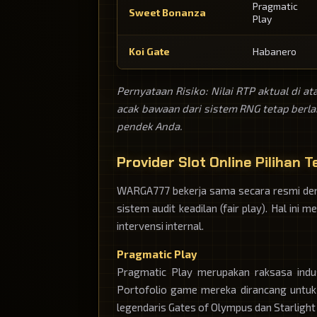
Pragmatic
Sweet Bonanza
Play
Koi Gate
Habanero
Pernyataan Risiko: Nilai RTP aktual di a
acak bawaan dari sistem RNG tetap berla
pendek Anda.
Provider Slot Online Pilihan 
WARGA777 bekerja sama secara resmi deng
sistem audit keadilan (fair play). Hal in
intervensi internal.
Pragmatic Play
Pragmatic Play merupakan raksasa indust
Portofolio game mereka dirancang untuk 
legendaris Gates of Olympus dan Starlight