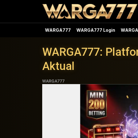
WARGA777
WARGA777 Login
WARGA7
WARGA777: Platfor
Aktual
WARGA777