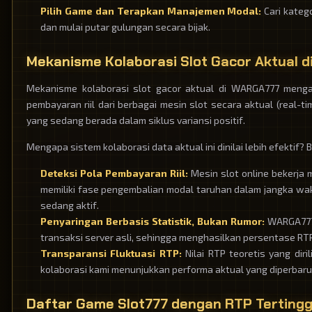
Pilih Game dan Terapkan Manajemen Modal:
Cari katego
dan mulai putar gulungan secara bijak.
Mekanisme Kolaborasi Slot Gacor Aktual 
Mekanisme kolaborasi slot gacor aktual di WARGA777 menga
pembayaran riil dari berbagai mesin slot secara aktual (real-t
yang sedang berada dalam siklus variansi positif.
Mengapa sistem kolaborasi data aktual ini dinilai lebih efektif? 
Deteksi Pola Pembayaran Riil:
Mesin slot online bekerja
memiliki fase pengembalian modal taruhan dalam jangka wa
sedang aktif.
Penyaringan Berbasis Statistik, Bukan Rumor:
WARGA777 
transaksi server asli, sehingga menghasilkan persentase R
Transparansi Fluktuasi RTP:
Nilai RTP teoretis yang diri
kolaborasi kami menunjukkan performa aktual yang diperbaru
Daftar Game Slot777 dengan RTP Tertinggi 