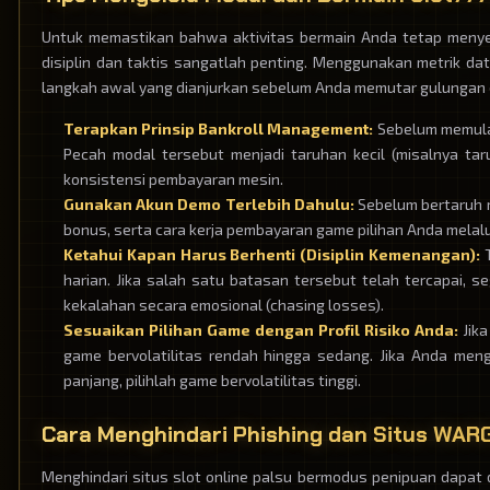
Untuk memastikan bahwa aktivitas bermain Anda tetap menyen
disiplin dan taktis sangatlah penting. Menggunakan metrik data
langkah awal yang dianjurkan sebelum Anda memutar gulungan 
Terapkan Prinsip Bankroll Management:
Sebelum memulai
Pecah modal tersebut menjadi taruhan kecil (misalnya ta
konsistensi pembayaran mesin.
Gunakan Akun Demo Terlebih Dahulu:
Sebelum bertaruh m
bonus, serta cara kerja pembayaran game pilihan Anda melalu
Ketahui Kapan Harus Berhenti (Disiplin Kemenangan):
T
harian. Jika salah satu batasan tersebut telah tercapai, s
kekalahan secara emosional (chasing losses).
Sesuaikan Pilihan Game dengan Profil Risiko Anda:
Jika
game bervolatilitas rendah hingga sedang. Jika Anda me
panjang, pilihlah game bervolatilitas tinggi.
Cara Menghindari Phishing dan Situs WAR
Menghindari situs slot online palsu bermodus penipuan dapat 