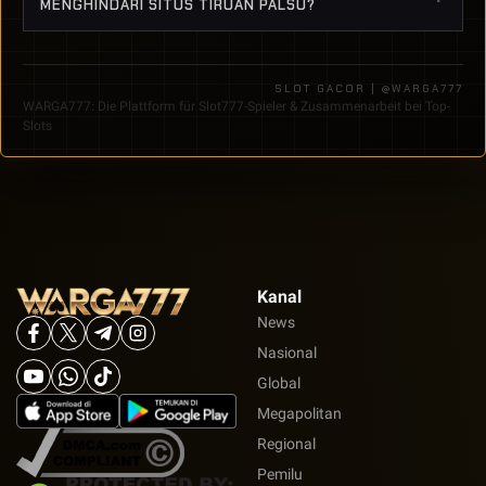
pengisian tiket formulir deposit yang tidak sesuai
MENGHINDARI SITUS TIRUAN PALSU?
generator angka acak (RNG), hasil putaran
dengan nominal transfer asli, sistem perbankan
individual jangka pendek tetap bergantung
Pastikan Anda selalu login atau bertransaksi
sedang offline atau mengalami pemeliharaan rutin,
sepenuhnya pada faktor keberuntungan.
melalui tautan domain resmi atau link alternatif
atau Anda salah mengirimkan nominal unik
SLOT GACOR | @WARGA777
sah yang dirilis oleh saluran komunikasi resmi
verifikasi. Hubungi tim CS kami via Live Chat 24 jam
WARGA777: Die Plattform für Slot777-Spieler & Zusammenarbeit bei Top-
WARGA777. Periksa juga apakah browser Anda
Slots
untuk verifikasi manual.
menampilkan ikon gembok terkunci yang
menandakan penggunaan protokol enkripsi data
HTTPS aman.
Kanal
News
Nasional
Global
Megapolitan
Regional
Pemilu