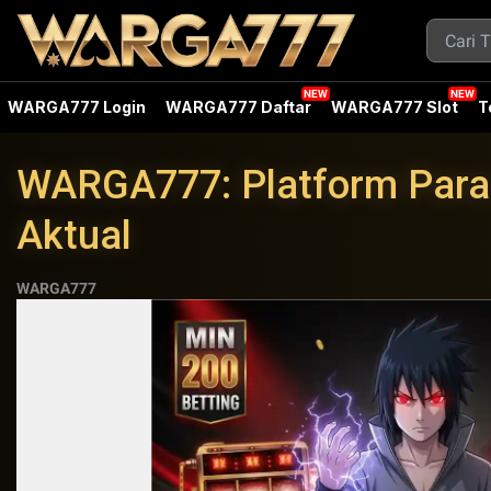
WARGA777 Login
WARGA777 Daftar
WARGA777 Slot
T
WARGA777: Platform Para 
Aktual
WARGA777