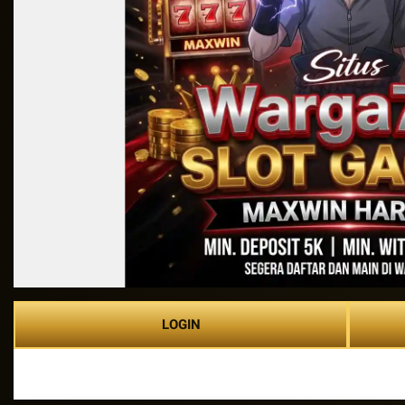
LOGIN