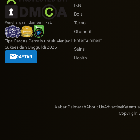
IKN
Bola
Penghargaan dan sertifikat:
Tekno
Otomotif
Entertainment
Tips Cerdas Pemain untuk Menjadi
Sukses dan Unggul di 2026
Sains
DAFTAR
Health
Kabar Palmerah
About Us
Advertise
Ketentu
Copyright 