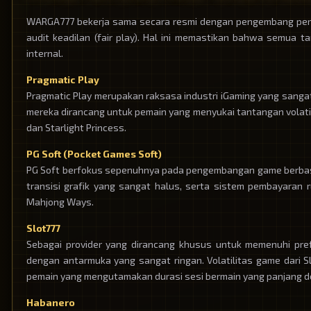
WARGA777 bekerja sama secara resmi dengan pengembang perang
audit keadilan (fair play). Hal ini memastikan bahwa semua ta
internal.
Pragmatic Play
Pragmatic Play merupakan raksasa industri iGaming yang sangat 
mereka dirancang untuk pemain yang menyukai tantangan volatili
dan Starlight Princess.
PG Soft (Pocket Games Soft)
PG Soft berfokus sepenuhnya pada pengembangan game berbasis v
transisi grafik yang sangat halus, serta sistem pembayaran r
Mahjong Ways.
Slot777
Sebagai provider yang dirancang khusus untuk memenuhi pref
dengan antarmuka yang sangat ringan. Volatilitas game dari S
pemain yang mengutamakan durasi sesi bermain yang panjang de
Habanero