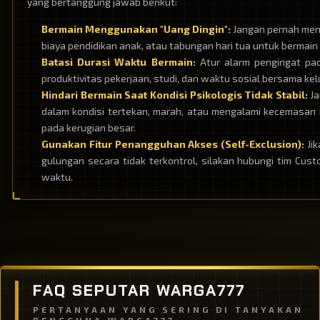
yang bertanggung jawab berikut:
Bermain Menggunakan "Uang Dingin":
Jangan pernah meny
biaya pendidikan anak, atau tabungan hari tua untuk bermain 
Batasi Durasi Waktu Bermain:
Atur alarm pengingat pad
produktivitas pekerjaan, studi, dan waktu sosial bersama kel
Hindari Bermain Saat Kondisi Psikologis Tidak Stabil:
Ja
dalam kondisi tertekan, marah, atau mengalami kecemasan b
pada kerugian besar.
Gunakan Fitur Penangguhan Akses (Self-Exclusion):
Jik
gulungan secara tidak terkontrol, silakan hubungi tim C
waktu.
FAQ SEPUTAR WARGA777
PERTANYAAN YANG SERING DI TANYAKAN