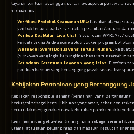
layanan bantuan pelanggan, serta mewaspadai penawaran bonus 
era siber ini.
Verifikasi Protokol Keamanan URL:
Pastikan alamat situs 
gembok terkunci pada sisi kiri bilah peramban Anda. Hindar
Periksa Keaktifan Live Chat:
Situs resmi WARGA777 diduk
kendala teknis Anda secara solutif, bukan program bot otom
Waspadai Syarat Bonus yang Terlalu Mudah:
Jika suatu
(turn-over) yang logis, kemungkinan besar situs tersebut b
Ketiadaan Ketentuan Layanan yang Jelas:
Platform tep
panduan bermain yang bertanggung jawab secara transparan
Kebijakan Permainan yang Bertanggung J
Kebijakan responsible gaming (permainan yang bertanggung 
berfungsi sebagai bentuk hiburan yang aman, sehat, dan terk
serta tidak menggunakan dana kebutuhan pokok untuk keperlua
Kami memandang aktivitas iGaming murni sebagai sarana hibura
utama, atau jalan keluar pintas dari masalah kesulitan finans