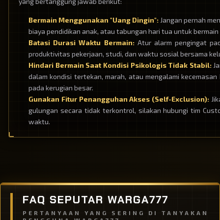
yang bertanggung jawab berikut:
Bermain Menggunakan "Uang Dingin":
Jangan pernah meny
biaya pendidikan anak, atau tabungan hari tua untuk bermain 
Batasi Durasi Waktu Bermain:
Atur alarm pengingat pad
produktivitas pekerjaan, studi, dan waktu sosial bersama kel
Hindari Bermain Saat Kondisi Psikologis Tidak Stabil:
Ja
dalam kondisi tertekan, marah, atau mengalami kecemasan b
pada kerugian besar.
Gunakan Fitur Penangguhan Akses (Self-Exclusion):
Jik
gulungan secara tidak terkontrol, silakan hubungi tim C
waktu.
FAQ SEPUTAR WARGA777
PERTANYAAN YANG SERING DI TANYAKAN