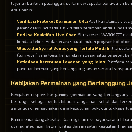
layanan bantuan pelanggan, serta mewaspadai penawaran bonus 
era siber ini.
Verifikasi Protokol Keamanan URL:
Pastikan alamat situs 
gembok terkunci pada sisi kiri bilah peramban Anda. Hindar
Periksa Keaktifan Live Chat:
Situs resmi WARGA777 diduk
kendala teknis Anda secara solutif, bukan program bot otom
Waspadai Syarat Bonus yang Terlalu Mudah:
Jika suatu
(turn-over) yang logis, kemungkinan besar situs tersebut b
Ketiadaan Ketentuan Layanan yang Jelas:
Platform tep
panduan bermain yang bertanggung jawab secara transparan
Kebijakan Permainan yang Bertanggung J
Kebijakan responsible gaming (permainan yang bertanggung 
berfungsi sebagai bentuk hiburan yang aman, sehat, dan terk
serta tidak menggunakan dana kebutuhan pokok untuk keperlua
Kami memandang aktivitas iGaming murni sebagai sarana hibura
utama, atau jalan keluar pintas dari masalah kesulitan finans