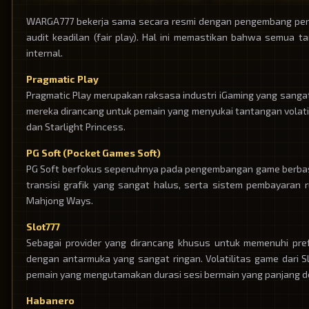
WARGA777 bekerja sama secara resmi dengan pengembang perang
audit keadilan (fair play). Hal ini memastikan bahwa semua ta
internal.
Pragmatic Play
Pragmatic Play merupakan raksasa industri iGaming yang sangat 
mereka dirancang untuk pemain yang menyukai tantangan volatili
dan Starlight Princess.
PG Soft (Pocket Games Soft)
PG Soft berfokus sepenuhnya pada pengembangan game berbasis v
transisi grafik yang sangat halus, serta sistem pembayaran r
Mahjong Ways.
Slot777
Sebagai provider yang dirancang khusus untuk memenuhi pref
dengan antarmuka yang sangat ringan. Volatilitas game dari S
pemain yang mengutamakan durasi sesi bermain yang panjang de
Habanero