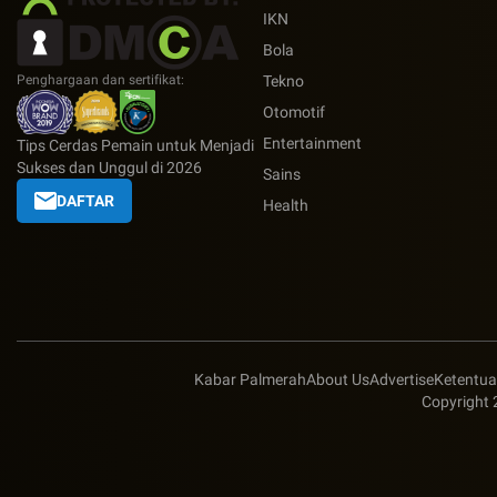
IKN
Bola
Penghargaan dan sertifikat:
Tekno
Otomotif
Entertainment
Tips Cerdas Pemain untuk Menjadi
Sukses dan Unggul di 2026
Sains
DAFTAR
Health
Kabar Palmerah
About Us
Advertise
Ketentu
Copyright 