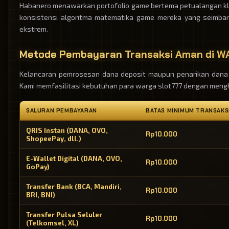
Habanero menawarkan portofolio game bertema petualangan klasi
konsistensi algoritma matematika game mereka yang seimban
ekstrem.
Metode Pembayaran Transaksi Aman di 
Kelancaran pemrosesan dana deposit maupun penarikan dana (w
Kami memfasilitasi kebutuhan para warga slot777 dengan mengh
SALURAN PEMBAYARAN
BATAS MINIMUM TRANSAKS
QRIS Instan (DANA, OVO,
Rp10.000
ShopeePay, dll.)
E-Wallet Digital (DANA, OVO,
Rp10.000
GoPay)
Transfer Bank (BCA, Mandiri,
Rp10.000
BRI, BNI)
Transfer Pulsa Seluler
Rp10.000
(Telkomsel, XL)