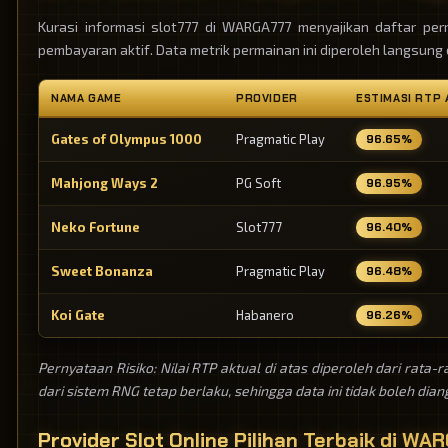
Kurasi informasi slot777 di WARGA777 menyajikan daftar per
pembayaran aktif. Data metrik permainan ini diperoleh langsung d
NAMA GAME
PROVIDER
ESTIMASI RTP
Gates of Olympus 1000
Pragmatic Play
96.65%
Mahjong Ways 2
PG Soft
96.95%
Neko Fortune
Slot777
96.40%
Sweet Bonanza
Pragmatic Play
96.48%
Koi Gate
Habanero
96.26%
Pernyataan Risiko: Nilai RTP aktual di atas diperoleh dari rata
dari sistem RNG tetap berlaku, sehingga data ini tidak boleh d
Provider Slot Online Pilihan Terbaik di WA