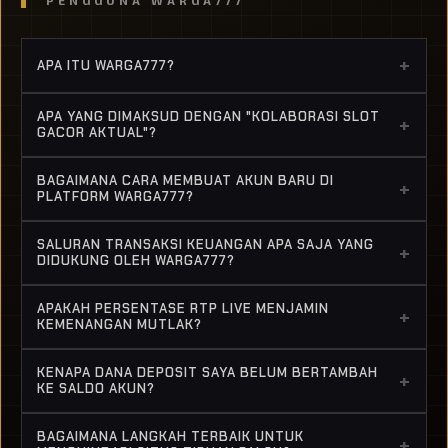
PENGGUNA WARGA777
+
APA ITU WARGA777?
WARGA777 adalah platform komunitas terpercaya
APA YANG DIMAKSUD DENGAN "KOLABORASI SLOT
+
2026 yang menyajikan wadah kolaborasi informasi
GACOR AKTUAL"?
bagi para warga slot777 untuk mengakses data
Merupakan sistem pengumpulan data kolektif dari
RTP live aktual, ulasan provider game online
BAGAIMANA CARA MEMBUAT AKUN BARU DI
+
aktivitas putaran ribuan pemain di platform
PLATFORM WARGA777?
ternama, serta panduan keamanan akun demi
WARGA777 untuk melacak frekuensi pembayaran
kenyamanan sesi bermain Anda.
Registrasi sangat mudah. Kunjungi situs resmi
riil dari berbagai mesin slot secara aktual (real-
SALURAN TRANSAKSI KEUANGAN APA SAJA YANG
+
WARGA777, klik menu "Daftar" di sudut kanan atas
DIDUKUNG OLEH WARGA777?
time), membantu para pengguna menyaring game
beranda, isi kolom formulir dengan data pribadi asli
yang sedang dalam fase variansi positif.
Kami mendukung berbagai pilihan gerbang
yang valid (username, password, email, kontak HP,
APAKAH PERSENTASE RTP LIVE MENJAMIN
+
transaksi elektronik terkemuka yang aman,
KEMENANGAN MUTLAK?
dan detail bank/e-wallet), lalu selesaikan sistem
meliputi transfer bank lokal terkemuka (BCA,
verifikasi captcha keamanan.
Sama sekali tidak. RTP (Return to Player)
Mandiri, BRI, BNI), pemrosesan instan lewat kode
KENAPA DANA DEPOSIT SAYA BELUM BERTAMBAH
+
merupakan indikator estimasi statistik jangka
KE SALDO AKUN?
QRIS cepat, transfer saldo e-wallet (DANA, OVO,
panjang dari pengembalian mesin kepada pemain.
GoPay), serta deposit pulsa kartu seluler
Keterlambatan saldo biasanya dipicu oleh
Dikarenakan sistem game bekerja menggunakan
BAGAIMANA LANGKAH TERBAIK UNTUK
Telkomsel dan XL.
+