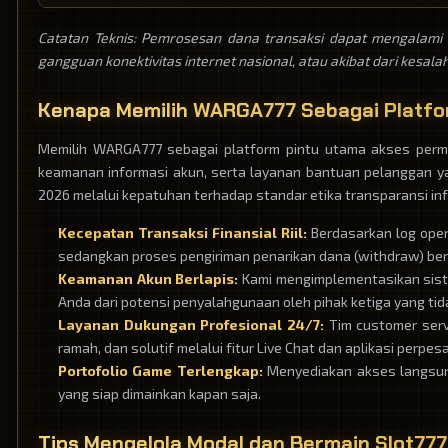
Catatan Teknis: Pemrosesan dana transaksi dapat mengalami 
gangguan konektivitas internet nasional, atau akibat dari kesal
Kenapa Memilih WARGA777 Sebagai Platfor
Memilih WARGA777 sebagai platform pintu utama akses permai
keamanan informasi akun, serta layanan bantuan pelanggan yan
2026 melalui kepatuhan terhadap standar etika transparansi inf
Kecepatan Transaksi Finansial Riil:
Berdasarkan log oper
sedangkan proses pengiriman penarikan dana (withdraw) berk
Keamanan Akun Berlapis:
Kami mengimplementasikan siste
Anda dari potensi penyalahgunaan oleh pihak ketiga yang ti
Layanan Dukungan Profesional 24/7:
Tim customer serv
ramah, dan solutif melalui fitur Live Chat dan aplikasi perpes
Portofolio Game Terlengkap:
Menyediakan akses langsung 
yang siap dimainkan kapan saja.
Tips Mengelola Modal dan Bermain Slot77