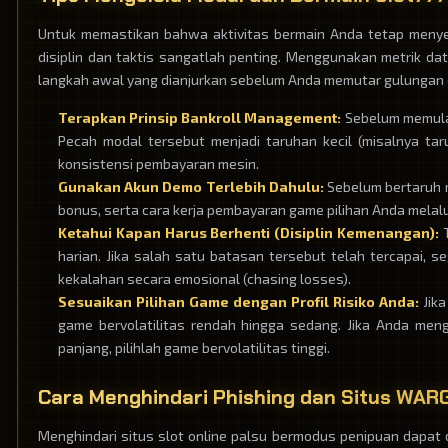
Untuk memastikan bahwa aktivitas bermain Anda tetap menyen
disiplin dan taktis sangatlah penting. Menggunakan metrik data
langkah awal yang dianjurkan sebelum Anda memutar gulungan 
Terapkan Prinsip Bankroll Management:
Sebelum memulai
Pecah modal tersebut menjadi taruhan kecil (misalnya ta
konsistensi pembayaran mesin.
Gunakan Akun Demo Terlebih Dahulu:
Sebelum bertaruh m
bonus, serta cara kerja pembayaran game pilihan Anda melalu
Ketahui Kapan Harus Berhenti (Disiplin Kemenangan):
T
harian. Jika salah satu batasan tersebut telah tercapai, s
kekalahan secara emosional (chasing losses).
Sesuaikan Pilihan Game dengan Profil Risiko Anda:
Jika
game bervolatilitas rendah hingga sedang. Jika Anda me
panjang, pilihlah game bervolatilitas tinggi.
Cara Menghindari Phishing dan Situs WAR
Menghindari situs slot online palsu bermodus penipuan dapat 