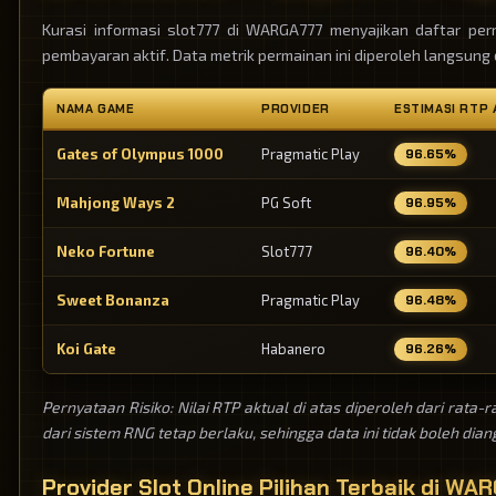
Kurasi informasi slot777 di WARGA777 menyajikan daftar per
pembayaran aktif. Data metrik permainan ini diperoleh langsung d
NAMA GAME
PROVIDER
ESTIMASI RTP
Gates of Olympus 1000
Pragmatic Play
96.65%
Mahjong Ways 2
PG Soft
96.95%
Neko Fortune
Slot777
96.40%
Sweet Bonanza
Pragmatic Play
96.48%
Koi Gate
Habanero
96.26%
Pernyataan Risiko: Nilai RTP aktual di atas diperoleh dari rata
dari sistem RNG tetap berlaku, sehingga data ini tidak boleh d
Provider Slot Online Pilihan Terbaik di WA