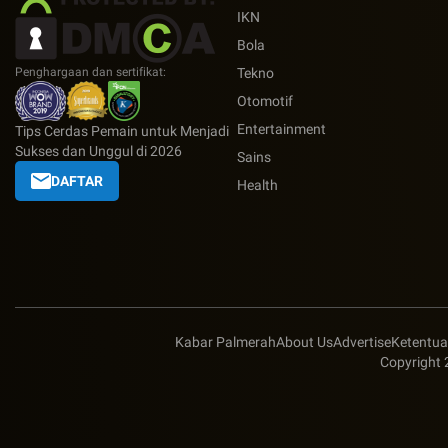
IKN
Bola
Penghargaan dan sertifikat:
Tekno
Otomotif
Entertainment
Tips Cerdas Pemain untuk Menjadi
Sukses dan Unggul di 2026
Sains
DAFTAR
Health
Kabar Palmerah
About Us
Advertise
Ketentu
Copyright 