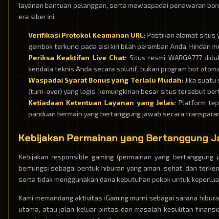
layanan bantuan pelanggan, serta mewaspadai penawaran bonus 
era siber ini.
Verifikasi Protokol Keamanan URL:
Pastikan alamat situs 
gembok terkunci pada sisi kiri bilah peramban Anda. Hindar
Periksa Keaktifan Live Chat:
Situs resmi WARGA777 diduk
kendala teknis Anda secara solutif, bukan program bot otom
Waspadai Syarat Bonus yang Terlalu Mudah:
Jika suatu
(turn-over) yang logis, kemungkinan besar situs tersebut b
Ketiadaan Ketentuan Layanan yang Jelas:
Platform tep
panduan bermain yang bertanggung jawab secara transparan
Kebijakan Permainan yang Bertanggung J
Kebijakan responsible gaming (permainan yang bertanggung 
berfungsi sebagai bentuk hiburan yang aman, sehat, dan terk
serta tidak menggunakan dana kebutuhan pokok untuk keperlua
Kami memandang aktivitas iGaming murni sebagai sarana hibura
utama, atau jalan keluar pintas dari masalah kesulitan finans