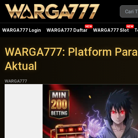
WARGA777 Login
WARGA777 Daftar
WARGA777 Slot
T
WARGA777: Platform Para 
Aktual
WARGA777