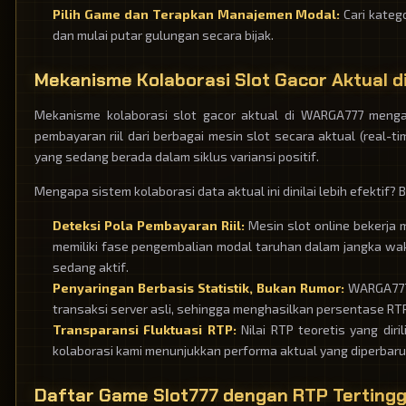
Pilih Game dan Terapkan Manajemen Modal:
Cari katego
dan mulai putar gulungan secara bijak.
Mekanisme Kolaborasi Slot Gacor Aktual 
Mekanisme kolaborasi slot gacor aktual di WARGA777 menga
pembayaran riil dari berbagai mesin slot secara aktual (real-t
yang sedang berada dalam siklus variansi positif.
Mengapa sistem kolaborasi data aktual ini dinilai lebih efektif? 
Deteksi Pola Pembayaran Riil:
Mesin slot online bekerja
memiliki fase pengembalian modal taruhan dalam jangka wa
sedang aktif.
Penyaringan Berbasis Statistik, Bukan Rumor:
WARGA777 
transaksi server asli, sehingga menghasilkan persentase R
Transparansi Fluktuasi RTP:
Nilai RTP teoretis yang diri
kolaborasi kami menunjukkan performa aktual yang diperbaru
Daftar Game Slot777 dengan RTP Tertinggi 