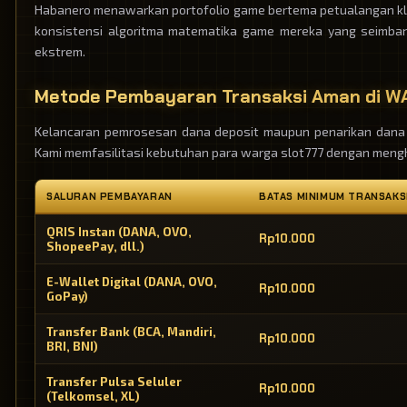
Habanero menawarkan portofolio game bertema petualangan klasi
konsistensi algoritma matematika game mereka yang seimban
ekstrem.
Metode Pembayaran Transaksi Aman di 
Kelancaran pemrosesan dana deposit maupun penarikan dana (w
Kami memfasilitasi kebutuhan para warga slot777 dengan mengh
SALURAN PEMBAYARAN
BATAS MINIMUM TRANSAKS
QRIS Instan (DANA, OVO,
Rp10.000
ShopeePay, dll.)
E-Wallet Digital (DANA, OVO,
Rp10.000
GoPay)
Transfer Bank (BCA, Mandiri,
Rp10.000
BRI, BNI)
Transfer Pulsa Seluler
Rp10.000
(Telkomsel, XL)