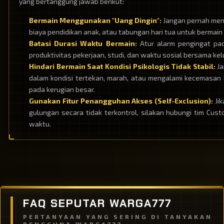
yang bertanggung jawab berikut:
Bermain Menggunakan "Uang Dingin":
Jangan pernah meny
biaya pendidikan anak, atau tabungan hari tua untuk bermain 
Batasi Durasi Waktu Bermain:
Atur alarm pengingat pad
produktivitas pekerjaan, studi, dan waktu sosial bersama kel
Hindari Bermain Saat Kondisi Psikologis Tidak Stabil:
Ja
dalam kondisi tertekan, marah, atau mengalami kecemasan b
pada kerugian besar.
Gunakan Fitur Penangguhan Akses (Self-Exclusion):
Jik
gulungan secara tidak terkontrol, silakan hubungi tim C
waktu.
FAQ SEPUTAR WARGA777
PERTANYAAN YANG SERING DI TANYAKAN