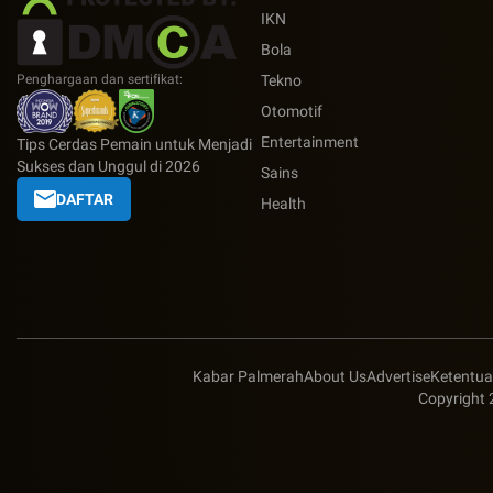
IKN
Bola
Penghargaan dan sertifikat:
Tekno
Otomotif
Entertainment
Tips Cerdas Pemain untuk Menjadi
Sukses dan Unggul di 2026
Sains
DAFTAR
Health
Kabar Palmerah
About Us
Advertise
Ketentu
Copyright 