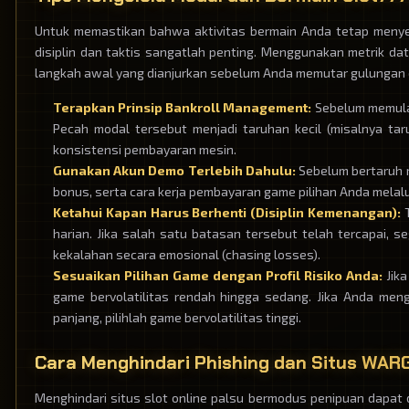
Untuk memastikan bahwa aktivitas bermain Anda tetap menyen
disiplin dan taktis sangatlah penting. Menggunakan metrik data
langkah awal yang dianjurkan sebelum Anda memutar gulungan 
Terapkan Prinsip Bankroll Management:
Sebelum memulai
Pecah modal tersebut menjadi taruhan kecil (misalnya ta
konsistensi pembayaran mesin.
Gunakan Akun Demo Terlebih Dahulu:
Sebelum bertaruh m
bonus, serta cara kerja pembayaran game pilihan Anda melalu
Ketahui Kapan Harus Berhenti (Disiplin Kemenangan):
T
harian. Jika salah satu batasan tersebut telah tercapai, s
kekalahan secara emosional (chasing losses).
Sesuaikan Pilihan Game dengan Profil Risiko Anda:
Jika
game bervolatilitas rendah hingga sedang. Jika Anda me
panjang, pilihlah game bervolatilitas tinggi.
Cara Menghindari Phishing dan Situs WAR
Menghindari situs slot online palsu bermodus penipuan dapat 