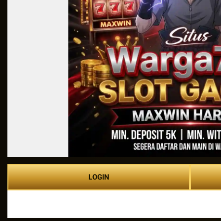
LOGIN